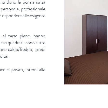
i rendono la permanenza
o personale, professionale
r rispondere alle esigenze
o al terzo piano, hanno
tri quadrati: sono tutte
ione caldo/freddo, arredi
uita.
enici privati, interni alla