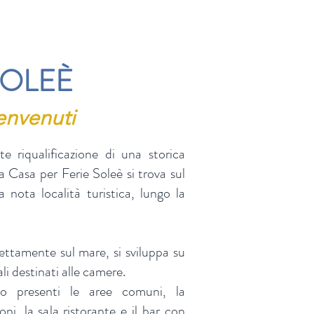
SOLEÈ
envenuti
e riqualificazione di una storica
a Casa per Ferie Soleè si trova sul
a nota località turistica, lungo la
rettamente sul mare, si sviluppa su
ali destinati alle camere.
o presenti le aree comuni, la
oni, la sala ristorante e il bar con