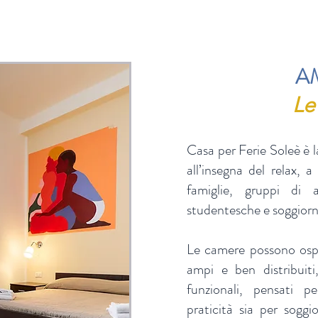
A
Le
Casa per Ferie Soleè è l
all’insegna del relax, 
famiglie, gruppi di a
studentesche e soggiorni 
Le camere possono ospit
ampi e ben distribuiti
funzionali, pensati p
praticità sia per soggi